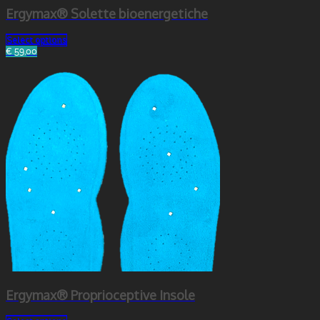
Ergymax® Solette bioenergetiche
Select options
€ 59,00
Ergymax® Proprioceptive Insole