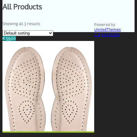
All Products
© 2026
Medika
Showing all 3 results
Powered by
UnitedThemes
€ 0,00
0 items
€ 59,00